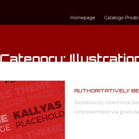
Homepage
Catalogo Prodot
 Category:
Illustratio
AUTHORITATIVELY B
Rapidiously incentivize 
empowerment via granular