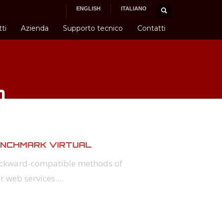
ENGLISH
ITALIANO
ti
Azienda
Supporto tecnico
Contatti
n
ENCHMARK VIRTUAL
backward-compatible methods of
 web services.…