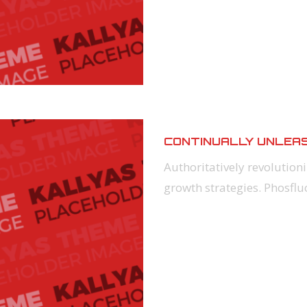
CONTINUALLY UNLEA
Authoritatively revolutio
growth strategies. Phosflu