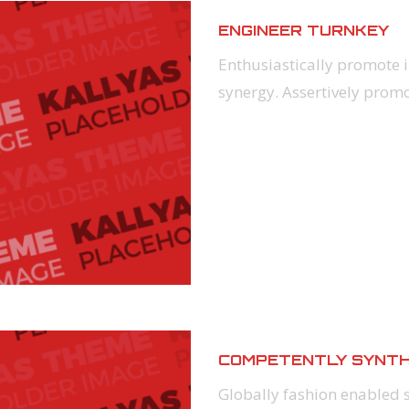
ENGINEER TURNKEY
Enthusiastically promote 
synergy. Assertively prom
COMPETENTLY SYNTH
Globally fashion enabled 