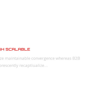
SH SCALABLE
nize maintainable convergence whereas B2B
orescently recaptiualize…