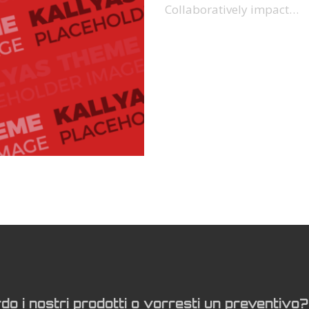
Collaboratively impact…
rdo i nostri prodotti o vorresti un preventivo?