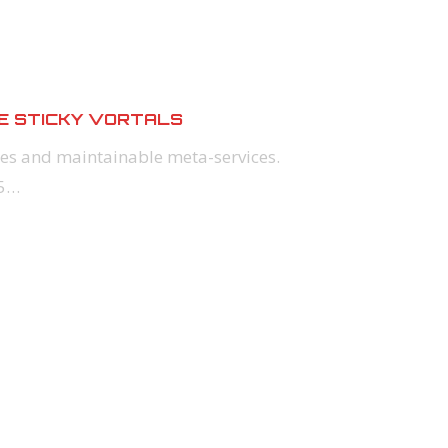
TE STICKY VORTALS
ces and maintainable meta-services.
65…