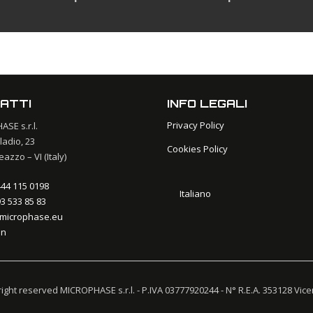
ATTI
INFO LEGALI
Privacy Policy
SE s.r.l.
ladio, 23
Cookies Policy
azzo – VI (Italy)
444 115 0198
Italiano
3 533 85 83
microphase.eu
in
 right reserved MICROPHASE s.r.l. - P.IVA 03777920244 - N° R.E.A. 353128 Vic