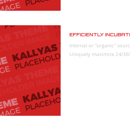
EFFICIENTLY INCUBA
Internal or "organic" sour
Uniquely maximize 24/3